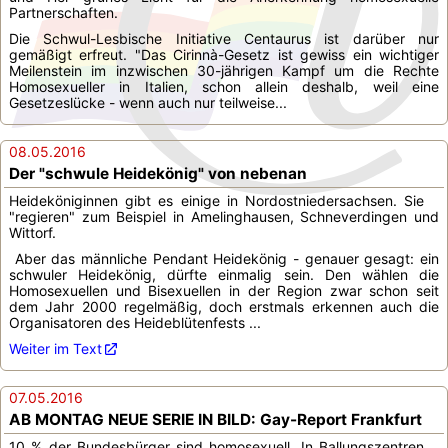
Partnerschaften.
Die Schwul-Lesbische Initiative Centaurus ist darüber nur
gemäßigt erfreut. "Das Cirinnà-Gesetz ist gewiss ein wichtiger
Meilenstein im inzwischen 30-jährigen Kampf um die Rechte
Homosexueller in Italien, schon allein deshalb, weil eine
Gesetzeslücke - wenn auch nur teilweise...
08.05.2016
Der "schwule Heidekönig" von nebenan
Heideköniginnen gibt es einige in Nordostniedersachsen. Sie
"regieren" zum Beispiel in Amelinghausen, Schneverdingen und
Wittorf.
Aber das männliche Pendant Heidekönig - genauer gesagt: ein
schwuler Heidekönig, dürfte einmalig sein. Den wählen die
Homosexuellen und Bisexuellen in der Region zwar schon seit
dem Jahr 2000 regelmäßig, doch erstmals erkennen auch die
Organisatoren des Heideblütenfests ...
Weiter im Text
07.05.2016
AB MONTAG NEUE SERIE IN BILD: Gay-Report Frankfurt
10 % der Bundesbürger sind homosexuell. In Ballungszentren