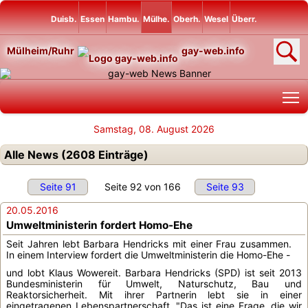
Duisb.
Essen
Hambu.
Mülhe.
Oberh.
Wesel
Überr.
Mülheim/Ruhr
gay-web.info
T
Samstag, 08. August 2026
Alle News (2608 Einträge)
Seite 91
Seite 92 von 166
Seite 93
20.05.2016
Umweltministerin fordert Homo-Ehe
Seit Jahren lebt Barbara Hendricks mit einer Frau zusammen.
In einem Interview fordert die Umweltministerin die Homo-Ehe -
und lobt Klaus Wowereit. Barbara Hendricks (SPD) ist seit 2013
Bundesministerin für Umwelt, Naturschutz, Bau und
Reaktorsicherheit. Mit ihrer Partnerin lebt sie in einer
eingetragenen Lebenspartnerschaft. "Das ist eine Frage, die wir