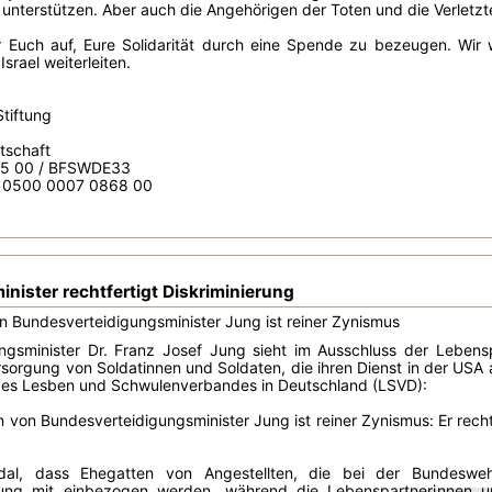
unterstützen. Aber auch die Angehörigen der Toten und die Verletz
r Euch auf, Eure Solidarität durch eine Spende zu bezeugen. Wir
Israel weiterleiten.
tiftung
rtschaft
205 00 / BFSWDE33
 0500 0007 0868 00
nister rechtfertigt Diskriminierung
 Bundesverteidigungsminister Jung ist reiner Zynismus
ngsminister Dr. Franz Josef Jung sieht im Ausschluss der Lebens
sorgung von Soldatinnen und Soldaten, die ihren Dienst in der USA a
des Lesben und Schwulenverbandes in Deutschland (LSVD):
 von Bundesverteidigungsminister Jung ist reiner Zynismus: Er recht
dal, dass Ehegatten von Angestellten, die bei der Bundeswehr 
erung mit einbezogen werden, während die Lebenspartnerinnen 