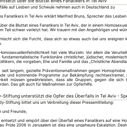
ntsetzt über die Bluttat eines Fanatikers in Tel Aviv
rfälle auf Lesben und Schwule nehmen auch in Deutschland zu
nes Fanatikers in Tel Aviv erklärt Manfred Bruns, Sprecher des Les
 über die Bluttat eines Fanatikers in Tel Aviv, der in einem Homose
 Teil schwer verletzt hat. Wir trauern mit den Angehörigen und wü
 mischt sich die Furcht, dass sich so etwas auch bei uns ereignen
.
Homosexuellenfeindlichkeit hat viele Wurzeln: Vor allem die Verurt
fundamentalistische Funktionäre christlicher, jüdischer, moslemis
olitikern, die vorgeben, Ehe und Familie und das „Christliche Abendl
n seit langem, gezielte Präventionsmaßnahmen gegen Homophobie zu
ende und kommende Programme zur Bekämpfung rechtsextremer, m
chkeit müssen gewährleisten, dass alle Gruppen, gegen die sic
rden. Das gilt auch für Maßnahmen zur Opferhilfe.
-Stiftung unterstützt die Opfer des Überfalls in Tel Aviv - S
dy-Stiftung bittet uns um Verbreitung dieser Pressemitteilung:
n und Freunde,
t entsetzt und empört über den Überfall eines Fanatikers auf eine H
y Pride 2006 in Jerusalem ist dies eine ungeheure Eskalation. Deshalb