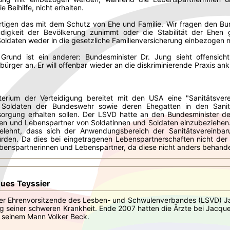
e Beihilfe, nicht erhalten.
tigen das mit dem Schutz von Ehe und Familie. Wir fragen den Bund
udigkeit der Bevölkerung zunimmt oder die Stabilität der Ehen
oldaten weder in die gesetzliche Familienversicherung einbezogen n
 Grund ist ein anderer: Bundesminister Dr. Jung sieht offensicht
sbürger an. Er will offenbar wieder an die diskriminierende Praxis
erium der Verteidigung bereitet mit den USA eine "Sanitätsvere
 Soldaten der Bundeswehr sowie deren Ehegatten in den Sanität
sorgung erhalten sollen. Der LSVD hatte an den Bundesminister der
en und Lebenspartner von Soldatinnen und Soldaten einzubeziehen.
lehnt, dass sich der Anwendungsbereich der Sanitätsvereinbaru
ürden. Da dies bei eingetragenen Lebenspartnerschaften nicht der 
enspartnerinnen und Lebenspartner, da diese nicht anders behandel
ues Teyssier
er Ehrenvorsitzende des Lesben- und Schwulenverbandes (LSVD) Ja
ag seiner schweren Krankheit. Ende 2007 hatten die Ärzte bei Jacques
 seinem Mann Volker Beck.