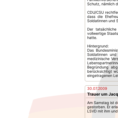
Schutz, nämlich di
CDU/CSU rechtfer
dass die Ehefre
Soldatinnen und S
Der tatsächliche
vollwertige Staat
hatte.
Hintergrund:
Das Bundesminist
Soldatinnen und
medizinische Ver
Lebenspartnerinn
Begründung abge
berücksichtigt w
eingetragenen Leb
30.07.2009
Trauer um Jacq
Am Samstag ist d
gestorben. Er erl
LSVD mit ihm und