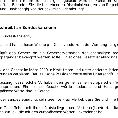
haften mit Kindern rechtlich gleichgestellt werden! Schaffen 
aften! Beenden Sie die bestehenden Diskriminierungen von Regenbo
ung, unabhängig von der sexuellen Orientierung!
schreibt an Bundeskanzlerin
 Bundeskanzlerin,
rlament hat in dieser Woche per Gesetz jede Form der Werbung für g
knüpft das Gesetz an ein Gesetzesvorhaben der ehemaligen rec
paganda" bekämpft werden sollte. Ein solches Gesetz ist allerdings
oll das Gesetz im März 2010 in Kraft treten und unter anderem jeden
ngen verbieten. Der litauische Präsident hatte seine Unterschrift u
ffassung, dass solche Vorhaben den gemeinsamen europäischen W
ersprechen. Ein solches Gesetz würde Intoleranz und Hass gege
äische Werte sind in Gefahr.
der Bundesregierung, sehr geehrte Frau Merkel, dass Sie und Ihre K
 in Gesprächen mit Ihrem Amtskollegen und Vertreter(inne)n der li
n zurück, die mit den europäischen Werten unvereinbar ist.