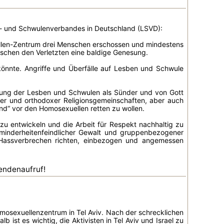
ben- und Schwulenverbandes in Deutschland (LSVD):
xuellen-Zentrum drei Menschen erschossen und mindestens
nschen den Verletzten eine baldige Genesung.
 könnte. Angriffe und Überfälle auf Lesben und Schwule
eilung der Lesben und Schwulen als Sünder und von Gott
cher und orthodoxer Religionsgemeinschaften, aber auch
and“ vor den Homosexuellen retten zu wollen.
 entwickeln und die Arbeit für Respekt nachhaltig zu
inderheitenfeindlicher Gewalt und gruppenbezogener
h Hassverbrechen richten, einbezogen und angemessen
pendenaufruf!
omosexuellenzentrum in Tel Aviv. Nach der schrecklichen
 ist es wichtig, die Aktivisten in Tel Aviv und Israel zu