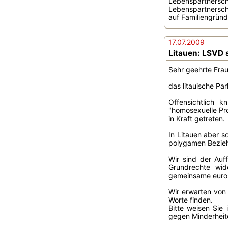
Lebenspartnersc
Lebenspartnersch
auf Familiengründ
17.07.2009
Litauen: LSVD 
Sehr geehrte Frau
das litauische Pa
Offensichtlich 
"homosexuelle Pro
in Kraft getreten.
In Litauen aber s
polygamen Beziehu
Wir sind der Au
Grundrechte wid
gemeinsame europ
Wir erwarten von 
Worte finden.
Bitte weisen Sie
gegen Minderheite