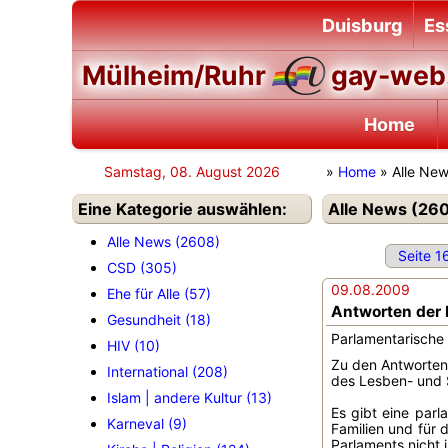
Duisburg
Es
Mülheim/Ruhr
gay-web.
Home
Samstag, 08. August 2026
»
Home
» Alle Ne
Eine Kategorie auswählen:
Alle News (260
Alle News (2608)
Seite 1
CSD (305)
09.08.2009
Ehe für Alle (57)
Antworten der 
Gesundheit (18)
Parlamentarische 
HIV (10)
Zu den Antworten 
International (208)
des Lesben- und
Islam | andere Kultur (13)
Es gibt eine parl
Karneval (9)
Familien und für 
Parlaments nicht i