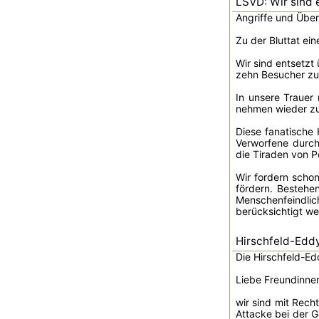
LSVD: Wir sind e
Angriffe und Übe
Zu der Bluttat ei
Wir sind entsetzt
zehn Besucher zum
In unsere Trauer
nehmen wieder zu
Diese fanatische 
Verworfene durch 
die Tiraden von P
Wir fordern scho
fördern. Besteh
Menschenfeindli
berücksichtigt we
Hirschfeld-Eddy
Die Hirschfeld-Ed
Liebe Freundinne
wir sind mit Rech
Attacke bei der Ga