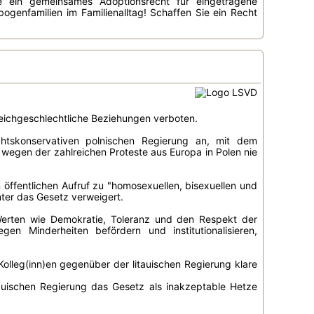
Sie ein gemeinsames Adoptionsrecht für eingetragene
genfamilien im Familienalltag! Schaffen Sie ein Recht
leichgeschlechtliche Beziehungen verboten.
htskonservativen polnischen Regierung an, mit dem
 wegen der zahlreichen Proteste aus Europa in Polen nie
 öffentlichen Aufruf zu "homosexuellen, bisexuellen und
nter das Gesetz verweigert.
erten wie Demokratie, Toleranz und den Respekt der
n Minderheiten befördern und institutionalisieren,
olleg(inn)en gegenüber der litauischen Regierung klare
tauischen Regierung das Gesetz als inakzeptable Hetze