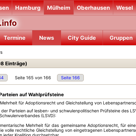
sen
Hamburg
Mülheim
Oberhausen
Wesel
info
Termine
News
City Guide
Gruppen
ws
8 Einträge)
64
Seite 165 von 166
Seite 166
Parteien auf Wahlprüfsteine
Mehrheit für Adoptionsrecht und Gleichstellung von Lebenspartners
der Parteien auf lesben- und schwulenpolitischen Prüfsteine des L
 Schwulenverbandes (LSVD):
amentarische Mehrheit für das gemeinsame Adoptionsrecht, für eine
die volle rechtliche Gleichstellung von eingetragenen Lebenspartnersc
n jeder Koalition durchsetzbar.