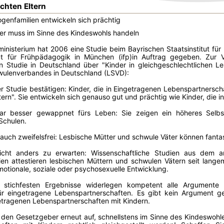
chten Eltern
genfamilien entwickeln sich prächtig
r muss im Sinne des Kindeswohls handeln
inisterium hat 2006 eine Studie beim Bayrischen Staatsinstitut für
ut für Frühpädagogik in München (ifp)in Auftrag gegeben. Zur V
en Studie in Deutschland über "Kinder in gleichgeschlechtlichen L
ulenverbandes in Deutschland (LSVD):
r Studie bestätigen: Kinder, die in Eingetragenen Lebenspartnersc
tern". Sie entwickeln sich genauso gut und prächtig wie Kinder, die 
gar besser gewappnet fürs Leben: Sie zeigen ein höheres Selb
Schulen.
 auch zweifelsfrei: Lesbische Mütter und schwule Väter können fantast
cht anders zu erwarten: Wissenschaftliche Studien aus dem an
en attestieren lesbischen Müttern und schwulen Vätern seit lange
otionale, soziale oder psychosexuelle Entwicklung.
 stichfesten Ergebnisse widerlegen kompetent alle Argument
ür eingetragene Lebenspartnerschaften. Es gibt kein Argument ge
etragenen Lebenspartnerschaften mit Kindern.
 den Gesetzgeber erneut auf, schnellstens im Sinne des Kindeswohle