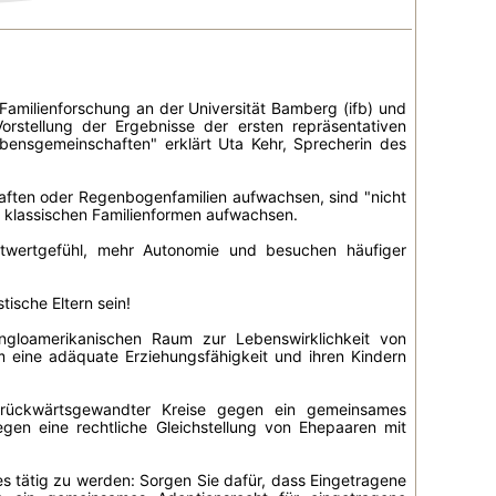
 Familienforschung an der Universität Bamberg (ifb) und
orstellung der Ergebnisse der ersten repräsentativen
ebensgemeinschaften" erklärt Uta Kehr, Sprecherin des
haften oder Regenbogenfamilien aufwachsen, sind "nicht
in klassischen Familienformen aufwachsen.
stwertgefühl, mehr Autonomie und besuchen häufiger
ische Eltern sein!
gloamerikanischen Raum zur Lebenswirklichkeit von
m eine adäquate Erziehungsfähigkeit und ihren Kindern
e rückwärtsgewandter Kreise gegen ein gemeinsames
gen eine rechtliche Gleichstellung von Ehepaaren mit
s tätig zu werden: Sorgen Sie dafür, dass Eingetragene