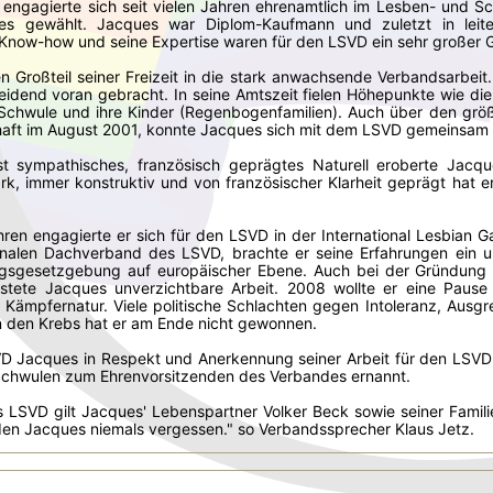
 engagierte sich seit vielen Jahren ehrenamtlich im Lesben- und 
es gewählt. Jacques war Diplom-Kaufmann und zuletzt in leiten
 Know-how und seine Expertise waren für den LSVD ein sehr großer 
nen Großteil seiner Freizeit in die stark anwachsende Verbandsarbei
dend voran gebracht. In seine Amtszeit fielen Höhepunkte wie die 
chwule und ihre Kinder (Regenbogenfamilien). Auch über den größt
aft im August 2001, konnte Jacques sich mit dem LSVD gemeinsam 
st sympathisches, französisch geprägtes Naturell eroberte Jac
rk, immer konstruktiv und von französischer Klarheit geprägt hat 
hren engagierte er sich für den LSVD in der International Lesbian G
tionalen Dachverband des LSVD, brachte er seine Erfahrungen ein 
ungsgesetzgebung auf europäischer Ebene. Auch bei der Gründung 
eistete Jacques unverzichtbare Arbeit. 2008 wollte er eine Pause
 Kämpfernatur. Viele politische Schlachten gegen Intoleranz, Ausg
den Krebs hat er am Ende nicht gewonnen.
D Jacques in Respekt und Anerkennung seiner Arbeit für den LSVD 
chwulen zum Ehrenvorsitzenden des Verbandes ernannt.
 LSVD gilt Jacques' Lebenspartner Volker Beck sowie seiner Famili
den Jacques niemals vergessen." so Verbandssprecher Klaus Jetz.