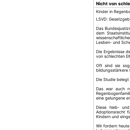
Nicht von schle
Kinder in Regenbo
LSVD: Gesetzgebe
Das Bundesjustizm
dem Staatsinstit
wissenschaftlich
Lesben- und Schw
Die Ergebnisse de
von schlechten El
Oft sind sie so
bildungsstärkere 
Die Studie belegt
Das war auch ni
Regenbogenfamili
eine gelungene em
Diese hieb- und
Adoptionsrecht f
Kindern und eing
Wir fordern heute