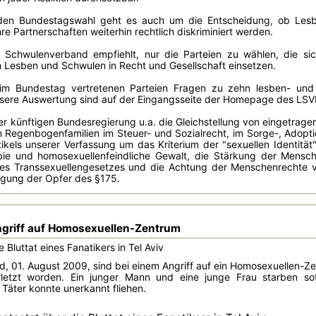
en Bundestagswahl geht es auch um die Entscheidung, ob Lesben
re Partnerschaften weiterhin rechtlich diskriminiert werden.
Schwulenverband empfiehlt, nur die Parteien zu wählen, die sic
n Lesben und Schwulen in Recht und Gesellschaft einsetzen.
 im Bundestag vertretenen Parteien Fragen zu zehn lesben- und 
sere Auswertung sind auf der Eingangsseite der Homepage des LSV
er künftigen Bundesregierung u.a. die Gleichstellung von eingetrag
on Regenbogenfamilien im Steuer- und Sozialrecht, im Sorge-, Ado
rtikels unserer Verfassung um das Kriterium der "sexuellen Identi
 und homosexuellenfeindliche Gewalt, die Stärkung der Menschen
es Transsexuellengesetzes und die Achtung der Menschenrechte von
igung der Opfer des §175.
Angriff auf Homosexuellen-Zentrum
 Bluttat eines Fanatikers in Tel Aviv
 01. August 2009, sind bei einem Angriff auf ein Homosexuellen-Ze
letzt worden. Ein junger Mann und eine junge Frau starben sofo
Täter konnte unerkannt fliehen.