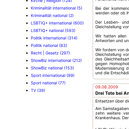
Kirche | Religion (124)
Kriminalität international (5)
Bei der kommend
werden oder ob ih
Kriminalität national (2)
Der Lesben- und 
LSBTIQ+ international (600)
Gleichstellung vo
LSBTIQ+ national (593)
Wir hatten allen
Politik international (314)
Antworten und un
Politik national (83)
Wir fordern von d
Recht | Gesetz (297)
Gleichstellung v
des Gleichheitsa
ShowBiz international (212)
gegen Homophobie
ShowBiz national (153)
Modernisierung d
und die Entschäd
Sport international (99)
Sport national (77)
09.08.2009
TV (39)
Drei Tote bei 
Entsetzen über die
Am Samstagabend,
zehn weitere ver
Krankenhaus. Der 