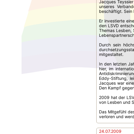
Jacques Teyssier
unseres Verband
beschäftigt. Sein
Er investierte ei
den LSVD entschei
Themas Lesben, S
Lebenspartnersch
Durch sein höch
durchsetzungssta
mitgestaltet.
In den letzten Ja
hier, im interna
Antidiskriminier
Eddy-Stiftung, l
Jacques war eine
Den Kampf gegen 
2009 hat der LSV
von Lesben und S
Das Mitgefühl des
verloren und wer
24.07.2009