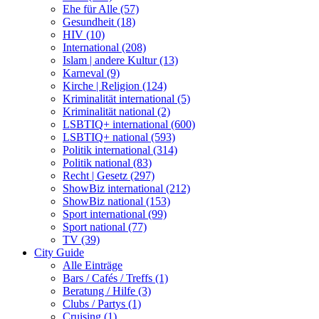
Ehe für Alle (57)
Gesundheit (18)
HIV (10)
International (208)
Islam | andere Kultur (13)
Karneval (9)
Kirche | Religion (124)
Kriminalität international (5)
Kriminalität national (2)
LSBTIQ+ international (600)
LSBTIQ+ national (593)
Politik international (314)
Politik national (83)
Recht | Gesetz (297)
ShowBiz international (212)
ShowBiz national (153)
Sport international (99)
Sport national (77)
TV (39)
City Guide
Alle Einträge
Bars / Cafés / Treffs (1)
Beratung / Hilfe (3)
Clubs / Partys (1)
Cruising (1)