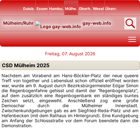
Duisb.
Essen
Hambu.
Mülhe.
Oberh.
Wesel
Überr.
Mülheim/Ruhr
gay-web.info
T
Freitag, 07. August 2026
CSD Mülheim 2025
Nachdem am Vorabend am Hans-Böckler-Platz der neue queere
Treff von together und Lebenslust schon offiziell eröffnet worden
war, wurde am 9. August durch Bezirksbürgermeister Edgar Simon
die Regenbogenfahne gehisst und damit der “Regenbogenplatz”,
auf dem zusätzlich eine Regenbogenbank ein ständiges buntes
Zeichen setzt, eingeweiht. Anschließend zog eine große
Demoschar durch die Mülheimer Innenstadt.
Zwischenkundgebungen gab es am Siegfried-Reda-Platz und am
Hafenbecken (mit dem Rathaus im Hintergrund). Eine Kundgebung
am Anfang der Schlossstraße vor dem Forum beendete dann die
Demonstration.