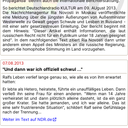
Propaganda" betrifft auch die internationale Berichterstattung.
So berichtet Deutschlandradio KULTUR am 09. AUgust 2013.
Die Nachrichtenagentur Ria Novosti in Moskau veröffentlichte
eine Meldung über die jüngsten Äußerungen von Außenminister
Westerwelle zu Gewalt gegen Schwule und Lesben in Russland -
mit einer sehr gesetzestreuen Einleitung. Der Bericht beginnt mit
dem Hinweis: "Dieser Artikel enthält Informationen, die laut
russischem Recht nicht für ein Publikum unter 18 Jahren geeignet
sind". In dem nachfolgenden Text zitiert Ria Novosti dann unter
anderem einen Appell des Ministers an die russische Regierung,
gegen die homophobe Stimmung im Land vorzugehen.
07.08.2013
"Und dann war ich offiziell schwul ..."
Ralfs Leben verlief lange genau so, wie alle es von ihm erwartet
hatten:
Er lebte als Hetero, heiratete, führte ein unauffälliges Leben. Dann
verließ ihn seine Frau für einen anderen. "Wenn man 14 Jahre
verheiratet ist und dann plötzlich alleine dasteht, ist da ein ganz
großer Krater. Sie hatte jemanden, und ich war alleine. Das ist
eine sehr frustrierende Situation", schildert Ralf seine Gefühlslage
nach der Trennung...
Weiter im Text auf NDR.de