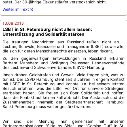
outet. Der 30-jährige Eiskunstläufer versteckt sich nicht.
Weiter im Text
13.08.2013
LSBT in St. Petersburg nicht allein lassen:
Unterstützung und Solidarität stärken
Die traurigen Nachrichten aus Russland reißen nicht ab.
Lesben, Schwule, Bisexuelle und Transgender (LSBT) sowie alle,
die sich für deren Menschenrechte einsetzen, leben riskant.
Zu den gegenwärtigen Entwicklungen in Russland erklären
Barbara Mansberg und Wolfgang Preussner, Landesvorstände
des Lesben-und Schwulenverbandes (LSVD) Hamburg:
Ihnen drohen Geldstrafen und Gewalt. Viele fragen sich, was zu
tun ist. Der LSVD Hamburg steht seit 3 Jahren in engem Kontakt
mit LSBT in St. Petersburg und konnte u.a. bei seinem letzten
Besuch erfahren, was die LSBT vor Ort für sinnvolle Strategien
erarbeitet haben. Sie freuen sich über Solidarität und hoffen,
dass der Kontakt auf keinen Fall abbricht. Der Austausch und die
Zusammenarbeit innerhalb der Städtepartnerschaft Hamburg-
Sankt Petersburg muss weiter gestärkt werden.
Wir sind der Meinung, nur gemeinsam mit unseren
Partnerorganisationen "Side by Side" und "Coming Out" in St.