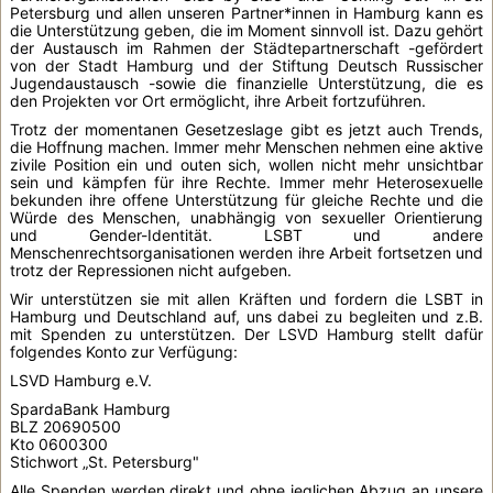
Petersburg und allen unseren Partner*innen in Hamburg kann es
die Unterstützung geben, die im Moment sinnvoll ist. Dazu gehört
der Austausch im Rahmen der Städtepartnerschaft -gefördert
von der Stadt Hamburg und der Stiftung Deutsch Russischer
Jugendaustausch -sowie die finanzielle Unterstützung, die es
den Projekten vor Ort ermöglicht, ihre Arbeit fortzuführen.
Trotz der momentanen Gesetzeslage gibt es jetzt auch Trends,
die Hoffnung machen. Immer mehr Menschen nehmen eine aktive
zivile Position ein und outen sich, wollen nicht mehr unsichtbar
sein und kämpfen für ihre Rechte. Immer mehr Heterosexuelle
bekunden ihre offene Unterstützung für gleiche Rechte und die
Würde des Menschen, unabhängig von sexueller Orientierung
und Gender-Identität. LSBT und andere
Menschenrechtsorganisationen werden ihre Arbeit fortsetzen und
trotz der Repressionen nicht aufgeben.
Wir unterstützen sie mit allen Kräften und fordern die LSBT in
Hamburg und Deutschland auf, uns dabei zu begleiten und z.B.
mit Spenden zu unterstützen. Der LSVD Hamburg stellt dafür
folgendes Konto zur Verfügung:
LSVD Hamburg e.V.
SpardaBank Hamburg
BLZ 20690500
Kto 0600300
Stichwort „St. Petersburg"
Alle Spenden werden direkt und ohne jeglichen Abzug an unsere