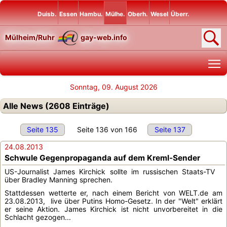
Duisb.
Essen
Hambu.
Mülhe.
Oberh.
Wesel
Überr.
Mülheim/Ruhr
gay-web.info
T
Sonntag, 09. August 2026
Alle News (2608 Einträge)
Seite 135
Seite 136 von 166
Seite 137
24.08.2013
Schwule Gegenpropaganda auf dem Kreml-Sender
US-Journalist James Kirchick sollte im russischen Staats-TV
über Bradley Manning sprechen.
Stattdessen wetterte er, nach einem Bericht von WELT.de am
23.08.2013, live über Putins Homo-Gesetz. In der "Welt" erklärt
er seine Aktion. James Kirchick ist nicht unvorbereitet in die
Schlacht gezogen...