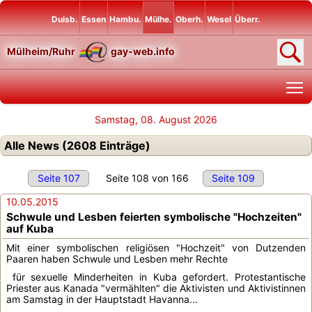
Duisb.
Essen
Hambu.
Mülhe.
Oberh.
Wesel
Überr.
Mülheim/Ruhr
gay-web.info
T
Samstag, 08. August 2026
Alle News (2608 Einträge)
Seite 107
Seite 108 von 166
Seite 109
10.05.2015
Schwule und Lesben feierten symbolische "Hochzeiten"
auf Kuba
Mit einer symbolischen religiösen "Hochzeit" von Dutzenden
Paaren haben Schwule und Lesben mehr Rechte
für sexuelle Minderheiten in Kuba gefordert. Protestantische
Priester aus Kanada "vermählten" die Aktivisten und Aktivistinnen
am Samstag in der Hauptstadt Havanna...