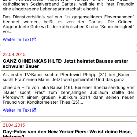
katholischen Sozialverband Caritas, weil sie mit ihrer Freundin
eine eingetragene Lebenspartnerschaft eingeht.
Das Dienstverhältnis sei nun "in gegenseitigem Einvernehmen"
beendet worden, heißt es von der Caritas. Die Grünen-
Abgeordnete Gote wirft der katholischen Kirche "Scheinheiligkeit"
vor...
Weiter im Text
22.04.2015
GANZ OHNE INKAS HILFE: Jetzt heiratet Bauses erster
schwuler Bauer
Als erster TV-Bauer suchte Pferdewirt Philipp (31) bei „Bauer
sucht Frau“ einen Mann. Jetzt wird geheiratet! Und das ganz
ohne die Hilfe von Inka Bause (46). Bei einer Spezialsendung von
„Bauer sucht Frau“ zum zehnjährigen Jubiläum stellte der
Pferdewirt einem großen Publikum 2014 dann seinen neuen
Freund vor: Konditormeister Thies (25)...
Weiter im Text
21.04.2015
Gay-Fotos von den New Yorker Piers: Wo ist deine Hose,
Matrose?