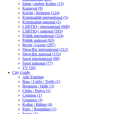
Islam | andere Kultur (13)
Karneval (9)
Kirche | Religion (124)
Kriminalität international (5)
Kriminalität national (2)
LSBTIQ+ international (600)
LSBTIQ+ national (593)
Politik international (314)
Politik national (83)
Recht | Gesetz (297)
ShowBiz international (212)
ShowBiz national (153)
Sport international (99)
Sport national (77)
TV (39)
City Guide
Alle Einträge
Bars / Cafés / Treffs (1)
Beratung / Hilfe (3)
Clubs / Partys (1)
Cruising (1)
Gruppen (3)
Kultur / Bühne (4)
Park- / Rastplätze (1)
Sauna (1)