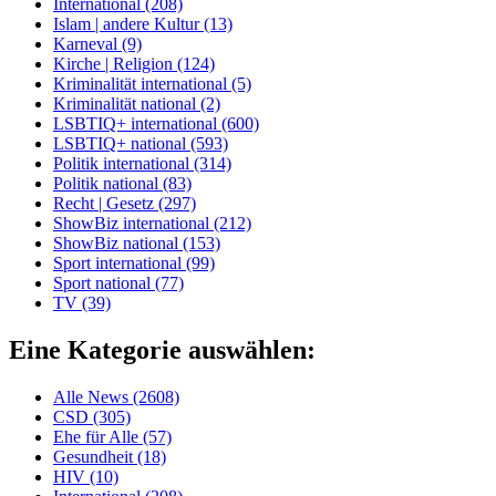
International (208)
Islam | andere Kultur (13)
Karneval (9)
Kirche | Religion (124)
Kriminalität international (5)
Kriminalität national (2)
LSBTIQ+ international (600)
LSBTIQ+ national (593)
Politik international (314)
Politik national (83)
Recht | Gesetz (297)
ShowBiz international (212)
ShowBiz national (153)
Sport international (99)
Sport national (77)
TV (39)
Eine Kategorie auswählen:
Alle News (2608)
CSD (305)
Ehe für Alle (57)
Gesundheit (18)
HIV (10)