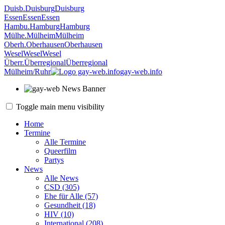
Duisb.
Duisburg
Duisburg
Essen
Essen
Essen
Hambu.
Hamburg
Hamburg
Mülhe.
Mülheim
Mülheim
Oberh.
Oberhausen
Oberhausen
Wesel
Wesel
Wesel
Überr.
Überregional
Überregional
Mülheim/Ruhr
gay-web.info
Toggle main menu visibility
Home
Termine
Alle Termine
Queerfilm
Partys
News
Alle News
CSD (305)
Ehe für Alle (57)
Gesundheit (18)
HIV (10)
International (208)