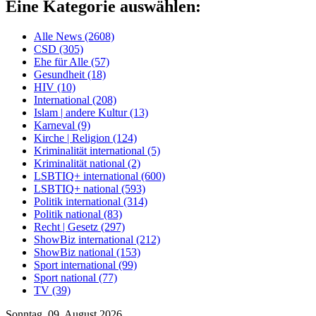
Eine Kategorie auswählen:
Alle News (2608)
CSD (305)
Ehe für Alle (57)
Gesundheit (18)
HIV (10)
International (208)
Islam | andere Kultur (13)
Karneval (9)
Kirche | Religion (124)
Kriminalität international (5)
Kriminalität national (2)
LSBTIQ+ international (600)
LSBTIQ+ national (593)
Politik international (314)
Politik national (83)
Recht | Gesetz (297)
ShowBiz international (212)
ShowBiz national (153)
Sport international (99)
Sport national (77)
TV (39)
Sonntag, 09. August 2026