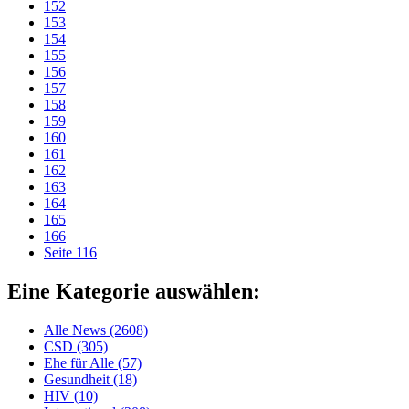
152
153
154
155
156
157
158
159
160
161
162
163
164
165
166
Seite 116
Eine Kategorie auswählen:
Alle News (2608)
CSD (305)
Ehe für Alle (57)
Gesundheit (18)
HIV (10)