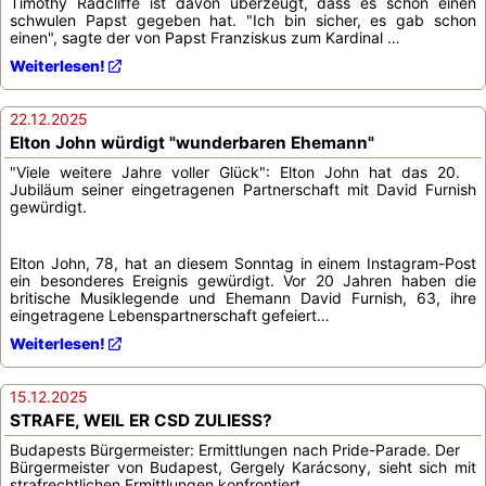
Timothy Radcliffe ist davon überzeugt, dass es schon einen
schwulen Papst gegeben hat. "Ich bin sicher, es gab schon
einen", sagte der von Papst Franziskus zum Kardinal …
Weiterlesen!
22.12.2025
Elton John würdigt "wunderbaren Ehemann"
"Viele weitere Jahre voller Glück": Elton John hat das 20.
Jubiläum seiner eingetragenen Partnerschaft mit David Furnish
gewürdigt.
Elton John, 78, hat an diesem Sonntag in einem Instagram-Post
ein besonderes Ereignis gewürdigt. Vor 20 Jahren haben die
britische Musiklegende und Ehemann David Furnish, 63, ihre
eingetragene Lebenspartnerschaft gefeiert…
Weiterlesen!
15.12.2025
STRAFE, WEIL ER CSD ZULIESS?
Budapests Bürgermeister: Ermittlungen nach Pride-Parade. Der
Bürgermeister von Budapest, Gergely Karácsony, sieht sich mit
strafrechtlichen Ermittlungen konfrontiert,