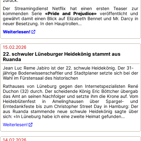
zurück.
Der Streamingdienst Netflix hat einen ersten Teaser zur
kommenden Serie
«Pride and Prejudice»
veröffentlicht und
gewährt damit einen Blick auf Elizabeth Bennet und Mr. Darcy in
neuer Besetzung. In den Hauptrollen…
Weiterlesen!
15.02.2026
22. schwuler Lüneburger Heidekönig stammt aus
Ruanda
Jean Luc Reme Jabiro ist der 22. schwule Heidekönig. Der 31-
jährige Bodenwissenschaftler und Stadtplaner setzte sich bei der
Wahl im Fürstensaal des historischen
Rathauses von Lüneburg gegen den Internetspezialisten René
Duchon (32) durch. Der scheidende König Eric Böttcher übergab
das Amt an seinen Nachfolger und setzte ihm die Krone auf. Vom
Heideblütenfest in Amelinghausen über Spargel- und
Erntedankfeste bis zum Christopher Street Day in Hamburg: Der
aus Ruanda stammende neue schwule Heidekönig sagte über
sich: «In Lüneburg habe ich eine zweite Heimat gefunden…
Weiterlesen!
14.02.2026