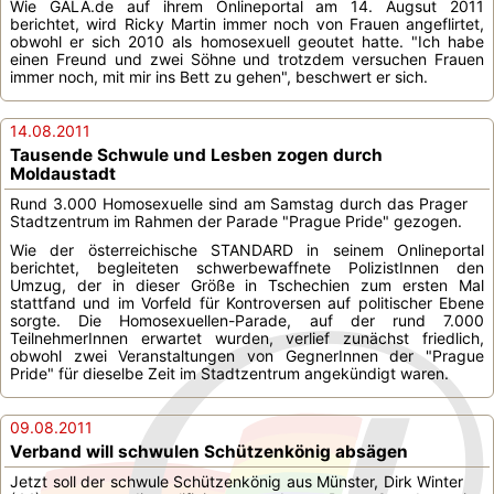
Wie GALA.de auf ihrem Onlineportal am 14. Augsut 2011
berichtet, wird Ricky Martin immer noch von Frauen angeflirtet,
obwohl er sich 2010 als homosexuell geoutet hatte. "Ich habe
einen Freund und zwei Söhne und trotzdem versuchen Frauen
immer noch, mit mir ins Bett zu gehen", beschwert er sich.
14.08.2011
Tausende Schwule und Lesben zogen durch
Moldaustadt
Rund 3.000 Homosexuelle sind am Samstag durch das Prager
Stadtzentrum im Rahmen der Parade "Prague Pride" gezogen.
Wie der österreichische STANDARD in seinem Onlineportal
berichtet, begleiteten schwerbewaffnete PolizistInnen den
Umzug, der in dieser Größe in Tschechien zum ersten Mal
stattfand und im Vorfeld für Kontroversen auf politischer Ebene
sorgte. Die Homosexuellen-Parade, auf der rund 7.000
TeilnehmerInnen erwartet wurden, verlief zunächst friedlich,
obwohl zwei Veranstaltungen von GegnerInnen der "Prague
Pride" für dieselbe Zeit im Stadtzentrum angekündigt waren.
09.08.2011
Verband will schwulen Schützenkönig absägen
Jetzt soll der schwule Schützenkönig aus Münster, Dirk Winter