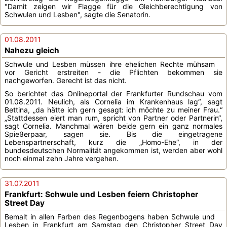
"Damit zeigen wir Flagge für die Gleichberechtigung von
Schwulen und Lesben", sagte die Senatorin.
01.08.2011
Nahezu gleich
Schwule und Lesben müssen ihre ehelichen Rechte mühsam
vor Gericht erstreiten - die Pflichten bekommen sie
nachgeworfen. Gerecht ist das nicht.
So berichtet das Onlineportal der Frankfurter Rundschau vom
01.08.2011. Neulich, als Cornelia im Krankenhaus lag“, sagt
Bettina, „da hätte ich gern gesagt: ich möchte zu meiner Frau.“
„Stattdessen eiert man rum, spricht von Partner oder Partnerin“,
sagt Cornelia. Manchmal wären beide gern ein ganz normales
Spießerpaar, sagen sie. Bis die eingetragene
Lebenspartnerschaft
, kurz die „Homo-Ehe“, in der
bundesdeutschen Normalität angekommen ist, werden aber wohl
noch einmal zehn Jahre vergehen.
31.07.2011
Frankfurt: Schwule und Lesben feiern Christopher
Street Day
Bemalt in allen Farben des Regenbogens haben Schwule und
Lesben in Frankfurt am Samstag den Christopher Street Day