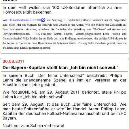
In dem Heft wollen sich 100 US-Soldaten öffentlich zu ihrer
Homosexualität bekennen
Wie
Deutschlandradio KULTUR
am Samstag, 3. September mitteilte, erscheint am 20. September
zum ersten Mal ein Magazin für Schwule und Lesben in der Armee. Wie die Macher der Zeitschrift auf
ihrer Internetseite mitteilten, erlaubten die Behörden die Verteilung von "OutServe" auf Armee- und
Luftwaffenstützpunkten. - US-Präsident Barack Obama, Verteidigungsminister Leon Panetta und
Generalstabschef Mike Mullen hatten Ende Juli eine Erklärung unterzeichnet, der zufolge US-Soldaten in
der Armee sich offen zu ihrer Homosexualität bekennen dürfen. Bislang hatte dies dazu geführt, dass die
Soldaten ihren Dienst quittieren mussten.
30.08.2011
Der Bayern-Kapitän stellt klar: „Ich bin nicht schwul.“
In seinem Buch „Der feine Unterschied“ beschreibt Philipp
Lahm die unangenehme Szene, als ihm ein Verehrer an der
Haustür seine Liebe gesteht.
Wie focusONLINE am 29. Augsut 2011 berichtet, stelle Philipp
Lahm klar: „Ich bin nicht schwul“!
Seit dem 29. August ist das Buch „Der feine Unterschied. Wie
man heute Spitzenfußballer wird“ im Handel. Autor: Philipp Lahm,
Kapitän der deutschen Fußball-Nationalmannschaft und beim FC
Bayern.
Nicht nur zum Schein verheiratet