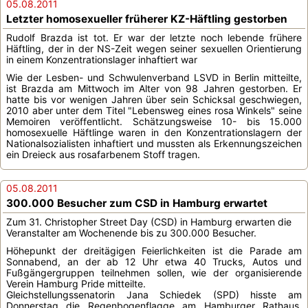
05.08.2011
Letzter homosexueller früherer KZ-Häftling gestorben
Rudolf Brazda ist tot. Er war der letzte noch lebende frühere
Häftling, der in der NS-Zeit wegen seiner sexuellen Orientierung
in einem Konzentrationslager inhaftiert war
Wie der Lesben- und Schwulenverband LSVD in Berlin mitteilte,
ist Brazda am Mittwoch im Alter von 98 Jahren gestorben. Er
hatte bis vor wenigen Jahren über sein Schicksal geschwiegen,
2010 aber unter dem Titel "Lebensweg eines rosa Winkels" seine
Memoiren veröffentlicht. Schätzungsweise 10- bis 15.000
homosexuelle Häftlinge waren in den Konzentrationslagern der
Nationalsozialisten inhaftiert und mussten als Erkennungszeichen
ein Dreieck aus rosafarbenem Stoff tragen.
05.08.2011
300.000 Besucher zum CSD in Hamburg erwartet
Zum 31. Christopher Street Day (CSD) in Hamburg erwarten die
Veranstalter am Wochenende bis zu 300.000 Besucher.
Höhepunkt der dreitägigen Feierlichkeiten ist die Parade am
Sonnabend, an der ab 12 Uhr etwa 40 Trucks, Autos und
Fußgängergruppen teilnehmen sollen, wie der organisierende
Verein Hamburg Pride mitteilte.
Gleichstellungssenatorin Jana Schiedek (SPD) hisste am
Donnerstag die Regenbogenflagge am Hamburger Rathaus.