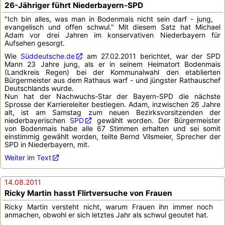
26-Jähriger führt Niederbayern-SPD
"Ich bin alles, was man in Bodenmais nicht sein darf - jung,
evangelisch und offen schwul." Mit diesem Satz hat Michael
Adam vor drei Jahren im konservativen Niederbayern für
Aufsehen gesorgt.
Wie
Süddeutsche.de
am 27.02.2011 berichtet, war der SPD
Mann 23 Jahre jung, als er in seinem Heimatort Bodenmais
(Landkreis Regen) bei der Kommunalwahl den etablierten
Bürgermeister aus dem Rathaus warf - und jüngster Rathauschef
Deutschlands wurde.
Nun hat der Nachwuchs-Star der Bayern-SPD die nächste
Sprosse der Karriereleiter bestiegen. Adam, inzwischen 26 Jahre
alt, ist am Samstag zum neuen Bezirksvorsitzenden der
niederbayerischen
SPD
gewählt worden. Der Bürgermeister
von Bodenmais habe alle 67 Stimmen erhalten und sei somit
einstimmig gewählt worden, teilte Bernd Vilsmeier, Sprecher der
SPD in Niederbayern, mit.
Weiter im Text
14.08.2011
Ricky Martin hasst Flirtversuche von Frauen
Ricky Martin versteht nicht, warum Frauen ihn immer noch
anmachen, obwohl er sich letztes Jahr als schwul geoutet hat.