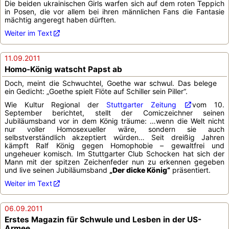
Die beiden ukrainischen Girls warfen sich auf dem roten Teppich
in Posen, die vor allem bei ihren männlichen Fans die Fantasie
mächtig angeregt haben dürften.
Weiter im Text
11.09.2011
Homo-König watscht Papst ab
Doch, meint die Schwuchtel, Goethe war schwul. Das belege
ein Gedicht: „Goethe spielt Flöte auf Schiller sein Piller“.
Wie Kultur Regional der
Stuttgarter Zeitung
vom 10.
September berichtet, stellt der Comiczeichner seinen
Jubiläumsband vor in dem König träume: …wenn die Welt nicht
nur voller Homosexueller wäre, sondern sie auch
selbstverständlich akzeptiert würden… Seit dreißig Jahren
kämpft Ralf König gegen Homophobie – gewaltfrei und
ungeheuer komisch. Im Stuttgarter Club Schocken hat sich der
Mann mit der spitzen Zeichenfeder nun zu erkennen gegeben
und live seinen Jubiläumsband
„Der dicke König“
präsentiert.
Weiter im Text
06.09.2011
Erstes Magazin für Schwule und Lesben in der US-
Armee