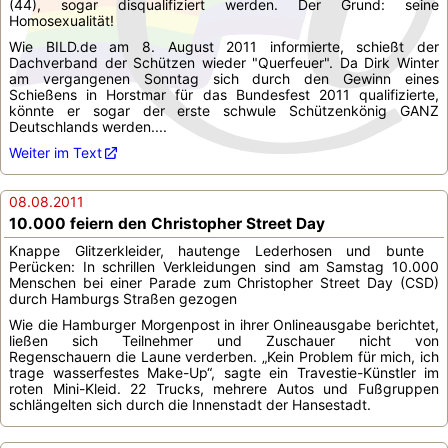
(44), sogar disqualifiziert werden. Der Grund: seine
Homosexualität!
Wie BILD.de am 8. August 2011 informierte, schießt der
Dachverband der Schützen wieder "Querfeuer". Da Dirk Winter
am vergangenen Sonntag sich durch den Gewinn eines
Schießens in Horstmar für das Bundesfest 2011 qualifizierte,
könnte er sogar der erste schwule Schützenkönig GANZ
Deutschlands werden....
Weiter im Text
08.08.2011
10.000 feiern den Christopher Street Day
Knappe Glitzerkleider, hautenge Lederhosen und bunte
Perücken: In schrillen Verkleidungen sind am Samstag 10.000
Menschen bei einer Parade zum Christopher Street Day (CSD)
durch Hamburgs Straßen gezogen
Wie die Hamburger Morgenpost in ihrer Onlineausgabe berichtet,
ließen sich Teilnehmer und Zuschauer nicht von
Regenschauern die Laune verderben. „Kein Problem für mich, ich
trage wasserfestes Make-Up“, sagte ein Travestie-Künstler im
roten Mini-Kleid. 22 Trucks, mehrere Autos und Fußgruppen
schlängelten sich durch die Innenstadt der Hansestadt.