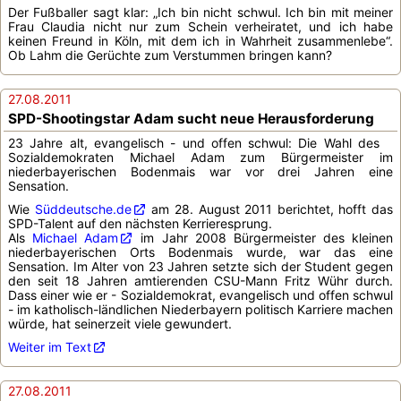
Der Fußballer sagt klar: „Ich bin nicht schwul. Ich bin mit meiner
Frau Claudia nicht nur zum Schein verheiratet, und ich habe
keinen Freund in Köln, mit dem ich in Wahrheit zusammenlebe“.
Ob Lahm die Gerüchte zum Verstummen bringen kann?
27.08.2011
SPD-Shootingstar Adam sucht neue Herausforderung
23 Jahre alt, evangelisch - und offen schwul: Die Wahl des
Sozialdemokraten Michael Adam zum Bürgermeister im
niederbayerischen Bodenmais war vor drei Jahren eine
Sensation.
Wie
Süddeutsche.de
am 28. August 2011 berichtet, hofft das
SPD-Talent auf den nächsten Kerrieresprung.
Als
Michael Adam
im Jahr 2008 Bürgermeister des kleinen
niederbayerischen Orts Bodenmais wurde, war das eine
Sensation. Im Alter von 23 Jahren setzte sich der Student gegen
den seit 18 Jahren amtierenden CSU-Mann Fritz Wühr durch.
Dass einer wie er - Sozialdemokrat, evangelisch und offen schwul
- im katholisch-ländlichen Niederbayern politisch Karriere machen
würde, hat seinerzeit viele gewundert.
Weiter im Text
27.08.2011