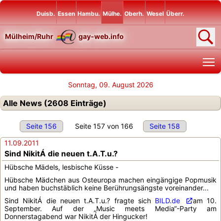
Duisb.
Essen
Hambu.
Mülhe.
Oberh.
Wesel
Überr.
Mülheim/Ruhr
gay-web.info
T
Sonntag, 09. August 2026
Alle News (2608 Einträge)
Seite 156
Seite 157 von 166
Seite 158
11.09.2011
Sind NikitÁ die neuen t.A.T.u.?
Hübsche Mädels, lesbische Küsse -
Hübsche Mädchen aus Osteuropa machen eingängige Popmusik
und haben buchstäblich keine Berührungsängste voreinander...
Sind NikitÁ die neuen t.A.T.u.? fragte sich
BILD.de
am 10.
September. Auf der „Music meets Media“-Party am
Donnerstagabend war NikitÁ der Hingucker!