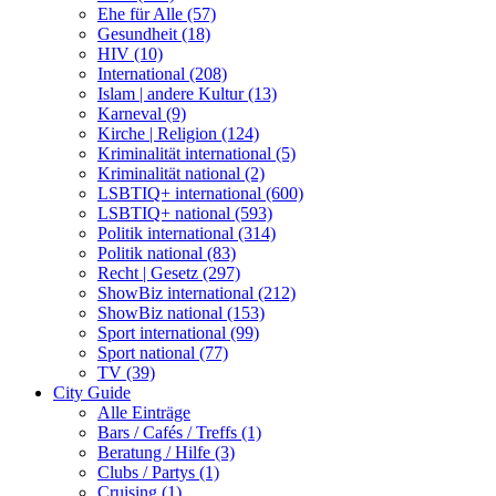
Ehe für Alle (57)
Gesundheit (18)
HIV (10)
International (208)
Islam | andere Kultur (13)
Karneval (9)
Kirche | Religion (124)
Kriminalität international (5)
Kriminalität national (2)
LSBTIQ+ international (600)
LSBTIQ+ national (593)
Politik international (314)
Politik national (83)
Recht | Gesetz (297)
ShowBiz international (212)
ShowBiz national (153)
Sport international (99)
Sport national (77)
TV (39)
City Guide
Alle Einträge
Bars / Cafés / Treffs (1)
Beratung / Hilfe (3)
Clubs / Partys (1)
Cruising (1)