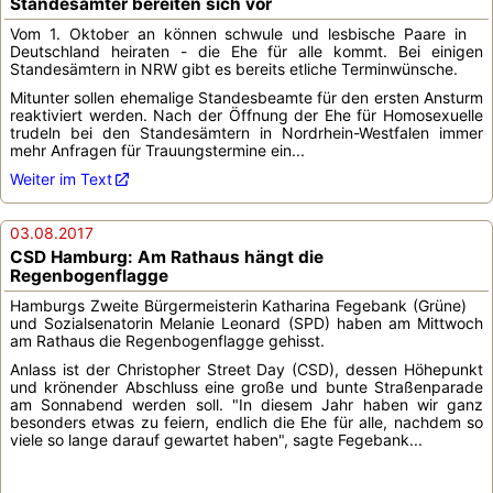
Standesämter bereiten sich vor
Vom 1. Oktober an können schwule und lesbische Paare in
Deutschland heiraten - die Ehe für alle kommt. Bei einigen
Standesämtern in NRW gibt es bereits etliche Terminwünsche.
Mitunter sollen ehemalige Standesbeamte für den ersten Ansturm
reaktiviert werden. Nach der Öffnung der Ehe für Homosexuelle
trudeln bei den Standesämtern in Nordrhein-Westfalen immer
mehr Anfragen für Trauungstermine ein...
Weiter im Text
03.08.2017
CSD Hamburg: Am Rathaus hängt die
Regenbogenflagge
Hamburgs Zweite Bürgermeisterin Katharina Fegebank (Grüne)
und Sozialsenatorin Melanie Leonard (SPD) haben am Mittwoch
am Rathaus die Regenbogenflagge gehisst.
Anlass ist der Christopher Street Day (CSD), dessen Höhepunkt
und krönender Abschluss eine große und bunte Straßenparade
am Sonnabend werden soll. "In diesem Jahr haben wir ganz
besonders etwas zu feiern, endlich die Ehe für alle, nachdem so
viele so lange darauf gewartet haben", sagte Fegebank...