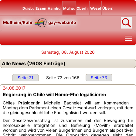
Duisb.
Essen
Hambu.
Mülhe.
Oberh.
Wesel
Überr.
Mülheim/Ruhr
gay-web.info
T
Samstag, 08. August 2026
Alle News (2608 Einträge)
Seite 71
Seite 72 von 166
Seite 73
24.08.2017
Regierung in Chile will Homo-Ehe legalisieren
Chiles Präsidentin Michelle Bachelet will am kommenden
Montag dem Parlament einen Gesetzesentwurf vorlegen, mit dem
die gleichgeschlechtliche Ehe legalisiert werden soll.
Der Gesetzesvorschlag ist zusammen mit der Bewegung für
homosexuelle Integration und Befreiung (Movilh) erarbeitet
worden und wird von vielen Bürgerinnen und Bürgern als positiver
Schritt wahrgenommen. Die Opposition dagegen sieht den