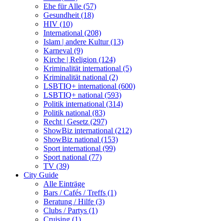
Ehe für Alle (57)
Gesundheit (18)
HIV (10)
International (208)
Islam | andere Kultur (13)
Karneval (9)
Kirche | Religion (124)
Kriminalität international (5)
Kriminalität national (2)
LSBTIQ+ international (600)
LSBTIQ+ national (593)
Politik international (314)
Politik national (83)
Recht | Gesetz (297)
ShowBiz international (212)
ShowBiz national (153)
Sport international (99)
Sport national (77)
TV (39)
City Guide
Alle Einträge
Bars / Cafés / Treffs (1)
Beratung / Hilfe (3)
Clubs / Partys (1)
Cruising (1)